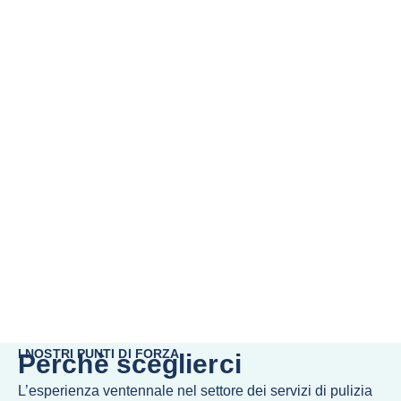
I NOSTRI PUNTI DI FORZA
Perchè sceglierci
L’esperienza ventennale nel settore dei servizi di pulizia